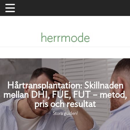
Skip
to
content
herrmode
Hårtransplantation: Skillnaden
mellan DHI, FUE, FUT – metod,
pris och resultat
Stora guiden!