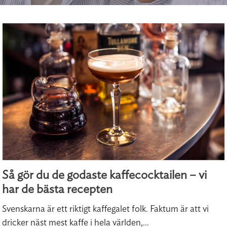
Så gör du de godaste kaffecocktailen – vi
har de bästa recepten
Svenskarna är ett riktigt kaffegalet folk. Faktum är att vi
dricker näst mest kaffe i hela världen,...