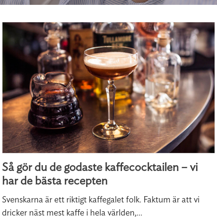
Så gör du de godaste kaffecocktailen – vi
har de bästa recepten
Svenskarna är ett riktigt kaffegalet folk. Faktum är att vi
dricker näst mest kaffe i hela världen,...