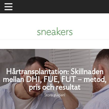
Skip
to
content
sneakers
Hårtransplantation: Skillnaden
mellan DHI, FUE, FUT – metod,
pris och resultat
Stora guiden!