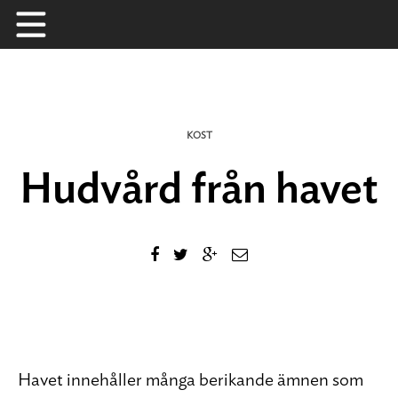
Skip
to
content
KOST
Hudvård från havet
Havet innehåller många berikande ämnen som