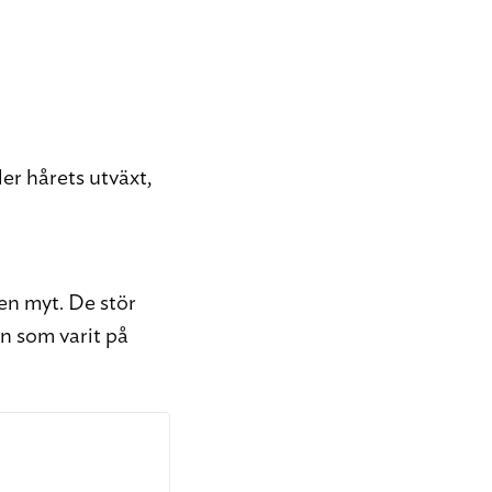
ler hårets utväxt,
en myt. De stör
n som varit på