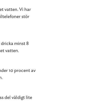
et vatten. Vi har
biltelefoner stör
 dricka minst 8
et vatten.
nder 10 procent av
n.
s del väldigt lite