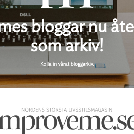
es bloggar nu åte
som arkiv!
Kolla in vårat bloggarkiv.