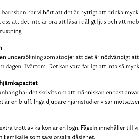
arnsben har vi hört att det är nyttigt att dricka myck
 oss att det inte är bra att läsa i dåligt ljus och att mo
rustning.
n
gen undersökning som stödjer att det är nödvändigt att
m dagen. Tvärtom. Det kan vara farligt att inta så myck
hjärnkapacitet
anhang har det skrivits om att människan endast anvä
et är en bluff. Inga djupare hjärnstudier visar motsatse
xtra trött av kalkon är en lögn. Fågeln innehåller till vis
 en kemikalie som sägs orsaka dåsighet.