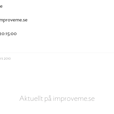
se
improveme.se
20:15:00
rs 2010
Aktuellt på improveme.se