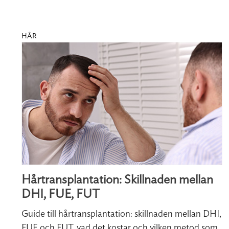
HÅR
Hårtransplantation: Skillnaden mellan
DHI, FUE, FUT
Guide till hårtransplantation: skillnaden mellan DHI,
FUE och FUT, vad det kostar och vilken metod som