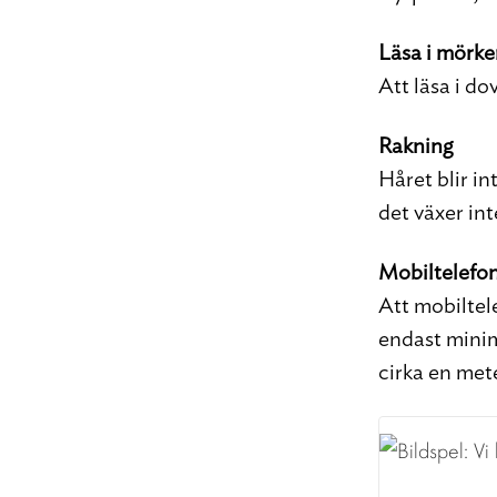
Läsa i mörke
Att läsa i do
Rakning
Håret blir in
det växer int
Mobiltelefo
Att mobiltel
endast minim
cirka en met