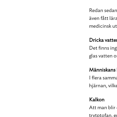
Redan sedan b
även fått lära
medicinsk ut
Dricka vatte
Det finns in
glas vatten o
Människans 
I flera samm
hjärnan, vilk
Kalkon
Att man blir e
trytptofan,