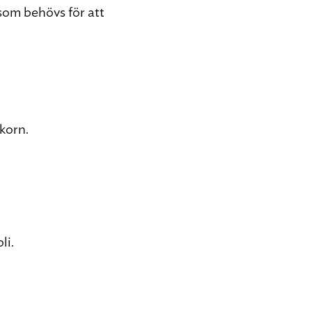
 som behövs för att
lkorn.
li.