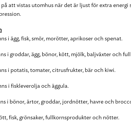
 på att vistas utomhus när det är ljust för extra energi
pression.
n
nns i ägg, fisk, smör, morötter, aprikoser och spenat.
ns i groddar, ägg, bönor, kött, mjölk, baljväxter och ful
nns i potatis, tomater, citrusfrukter, bär och kiwi.
nns i fiskleverolja och äggula.
nns i bönor, ärtor, groddar, jordnötter, havre och brocco
kött, fisk, grönsaker, fullkornsprodukter och nötter.