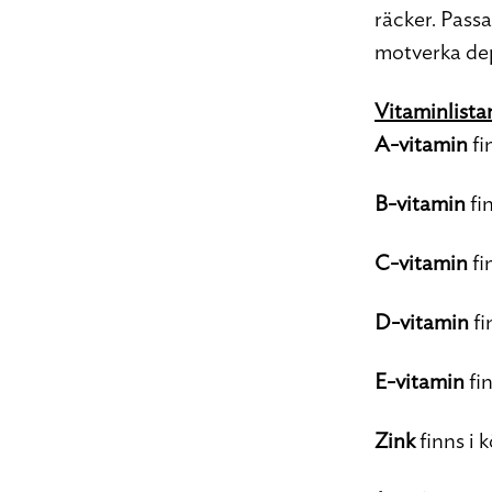
räcker. Passa
motverka de
Vitaminlista
A-vitamin
fi
B-vitamin
fin
C-vitamin
fi
D-vitamin
fi
E-vitamin
fi
Zink
finns i 