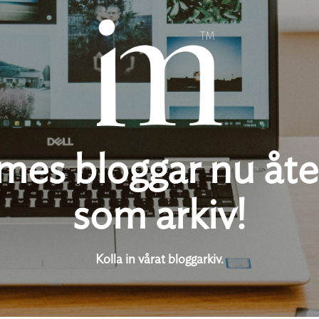
es bloggar nu åte
som arkiv!
Kolla in vårat bloggarkiv.