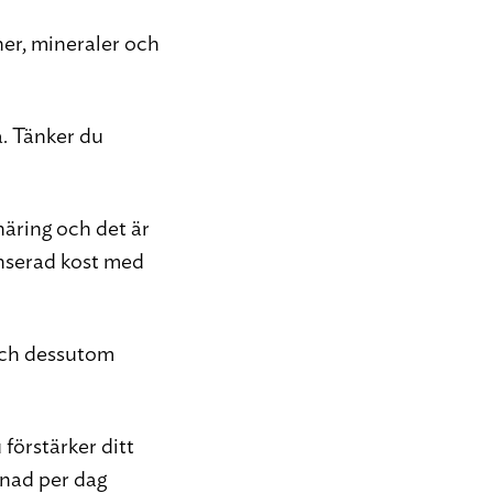
ner, mineraler och
a. Tänker du
näring och det är
anserad kost med
 och dessutom
förstärker ditt
enad per dag