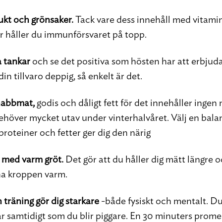
ukt och grönsaker.
Tack vare dess innehåll med vitami
r håller du immunförsvaret på topp.
a tankar
och se det positiva som hösten har att erbjud
din tillvaro deppig, så enkelt är det.
nabbmat,
godis och dåligt fett för det innehåller ingen 
behöver mycket utav under vinterhalvåret. Välj en bal
proteiner och fetter ger dig den närig
 med varm gröt.
Det gör att du håller dig mätt längre
rna kroppen varm.
träning gör dig starkare
-både fysiskt och mentalt. Du 
 samtidigt som du blir piggare. En 30 minuters prom