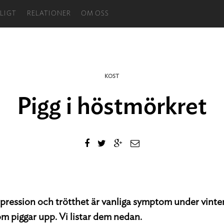
LIGT
RELATIONER
OM OSS
KOST
Pigg i höstmörkret
epression och trötthet är vanliga symptom under vinte
om piggar upp. Vi listar dem nedan.