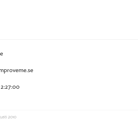
se
improveme.se
12:27:00
usti 2010