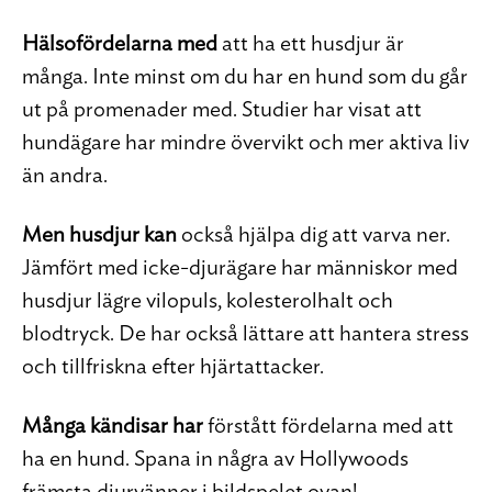
Hälsoför
delarna med
att ha ett husdjur är
många. Inte minst om du har en hund som du går
ut på promenader med. Studier har visat att
hundägare har mindre övervikt och mer aktiva liv
än andra.
Men husdjur kan
också hjälpa dig att varva ner.
Jämfört med icke-djurägare har människor med
husdjur lägre vilopuls, kolesterolhalt och
blodtryck. De har också lättare att hantera stress
och tillfriskna efter hjärtattacker.
Många kändisar har
förstått fördelarna med att
ha en hund. Spana in några av Hollywoods
främsta djurvänner i bildspelet ovan!