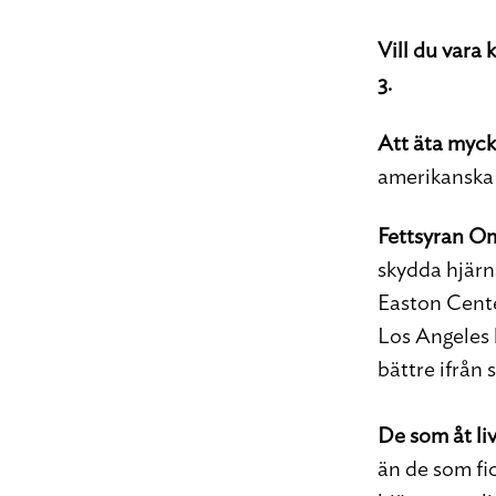
Vill du vara
3.
Att äta myck
amerikanska 
Fettsyran O
skydda hjärn
Easton Cente
Los Angeles 
bättre ifrån
De som åt
l
än de som fic