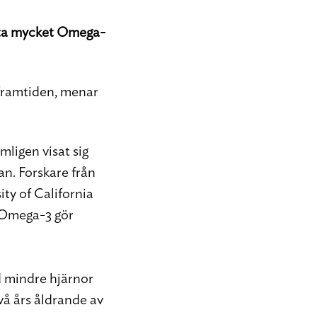
t äta mycket Omega-
 framtiden, menar
mligen visat sig
n. Forskare från
ty of California
t Omega-3 gör
d mindre hjärnor
två års åldrande av