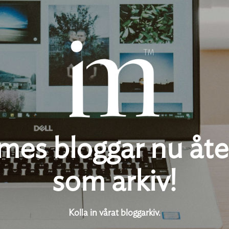
es bloggar nu åte
som arkiv!
Kolla in vårat bloggarkiv.