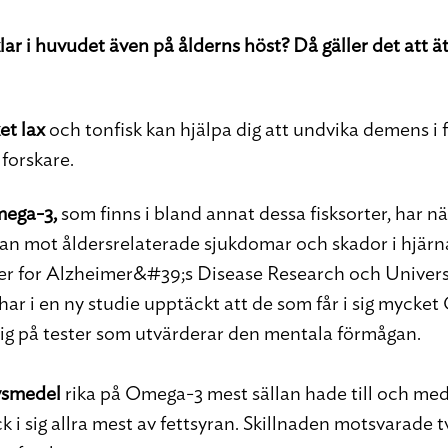
 klar i huvudet även på ålderns höst? Då gäller det at
et lax
och tonfisk kan hjälpa dig att undvika demens i
forskare.
mega-3,
som finns i bland annat dessa fisksorter, har nä
an mot åldersrelaterade sjukdomar och skador i hjärna
r for Alzheimer&#39;s Disease Research och Universi
har i en ny studie upptäckt att de som får i sig mycke
 sig på tester som utvärderar den mentala förmågan.
ivsmedel
rika på Omega-3 mest sällan hade till och me
k i sig allra mest av fettsyran. Skillnaden motsvarade 