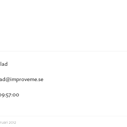
lad
lad@improveme.se
09:57:00
ruari 2012