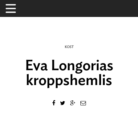
Skip
to
content
KOST
Eva Longorias
kroppshemlis