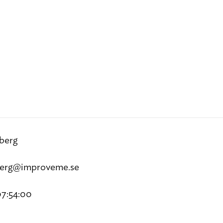
berg
berg@improveme.se
07:54:00