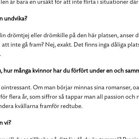
llen är bara en ursäkt för att inte flirta i situationer dä
n undvika?
n drömtjej eller drömkille på den här platsen, anser d
l att inte gå fram? Nej, exakt. Det finns inga dåliga plat
.
nu, hur många kvinnor har du förfört under en och samm
t ointressant. Om man börjar minnas sina romanser, oa
r för flera år, som siffror så tappar man all passion och
era kvällarna framför redtube.
n vi?