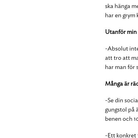
ska hänga med
har en grym kv
Utanför min 
-Absolut inte
att tro att m
har man för 
Många är rädd
-Se din socia
gungstol på 
benen och 100
-Ett konkret 