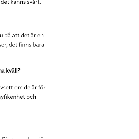
r det känns svårt.
u då att det är en
ser, det finns bara
a kväll?
vsett om de är för
 nyfikenhet och