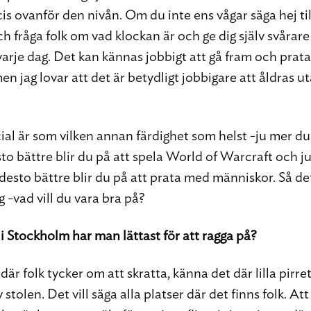
cis ovanför den nivån. Om du inte ens vågar säga hej ti
ch fråga folk om vad klockan är och ge dig själv svårar
arje dag. Det kan kännas jobbigt att gå fram och pr
n jag lovar att det är betydligt jobbigare att åldras u
cial är som vilken annan färdighet som helst -ju mer du
to bättre blir du på att spela World of Warcraft och j
desto bättre blir du på att prata med människor. Så det
 -vad vill du vara bra på?
 i Stockholm har man lättast för att ragga på?
 där folk tycker om att skratta, känna det där lilla pirre
 stolen. Det vill säga alla platser där det finns folk. Att