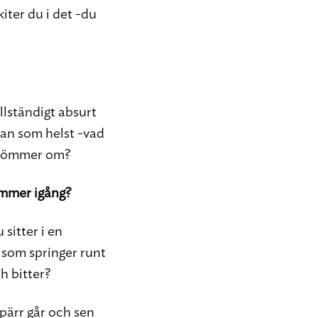
iter du i det -du
llständigt absurt
 man som helst -vad
 drömmer om?
kommer igång?
 sitter i en
 som springer runt
h bitter?
 spärr går och sen