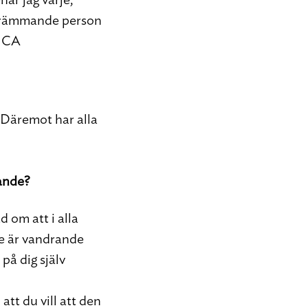
en främmande person
 ICA
. Däremot har alla
tande?
d om att i alla
de är vandrande
 på dig själv
att du vill att den