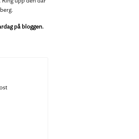
s. Ring upp den där
 berg.
ardag på bloggen.
ost