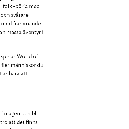
ll folk -börja med
e och svårare
ata med främmande
tan massa äventyr i
 spelar World of
u fler människor du
 är bara att
t i magen och bli
 tro att det finns