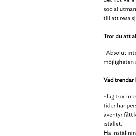
social utmani
till att res
Tror du att a
-Absolut inte
möjligheten a
Vad trendar 
-Jag tror int
tider har per
äventyr fått 
istället.
Ha inställnin