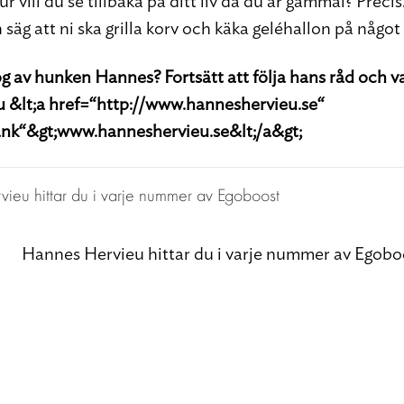
r vill du se tillbaka på ditt liv då du är gammal? Preci
 säg att ni ska grilla korv och käka geléhallon på något
nog av hunken Hannes? Fortsätt att följa hans råd och v
u &lt;a href=“http://www.hanneshervieu.se“
ank“&gt;www.hanneshervieu.se&lt;/a&gt;
Hannes Hervieu hittar du i varje nummer av Egobo