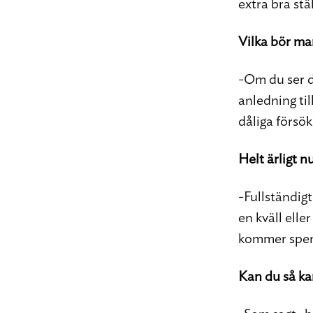
extra bra stä
Vilka bör ma
-Om du ser di
anledning til
dåliga försök
Helt ärligt 
-Fullständig
en kväll elle
kommer spend
Kan du så ka