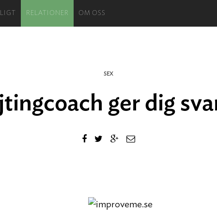
LIGT
RELATIONER
OM OSS
SEX
jtingcoach ger dig sva