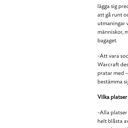
lägga sig pre
att gå runt o
utmaningar v
människor, me
bagaget.
-Att vara so
Warcraft des
pratar med -
bestämma sig
Vilka platser
-Alla platser
helt blåsta av