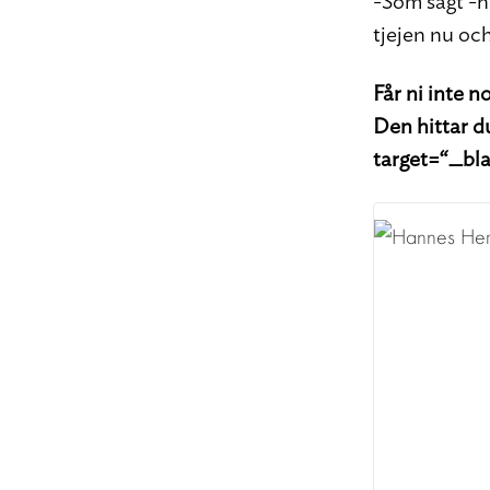
-Som sagt -hu
tjejen nu och
Får ni inte 
Den hittar d
target=“_bl