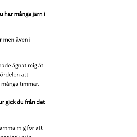
u har många järn i
r men även i
 hade ägnat mig åt
fördelen att
tt många timmar.
ur gick du från det
tämma mig för att
nar jag varje,