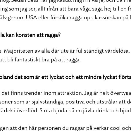
ng som jag ser, allt ifrån att bara våga säga hej till 
a själv genom USA eller försöka ragga upp kassörskan på
lla kan konsten att ragga?
. Majoriteten av alla där ute är fullständigt värdelösa
tt bli fantastiskt bra på att ragga.
bland det som är ett lyckat och ett mindre lyckat flör
e det finns trender inom attraktion. Jag är helt övertyga
soner som är självständiga, positiva och utstrålar att 
kärlek i överflöd. Sluta bjuda på en jävla drink och bjud
gen att den här personen du raggar på verkar cool och 