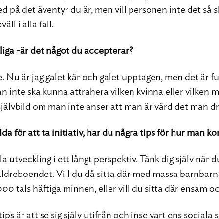
 på det äventyr du är, men vill personen inte det så sk
äll i alla fall.
liga -är det något du accepterar?
. Nu är jag galet kär och galet upptagen, men det är fu
an inte ska kunna attrahera vilken kvinna eller vilken
självbild om man inte anser att man är värd det man
a för att ta initiativ, har du några tips för hur man 
la utveckling i ett långt perspektiv. Tänk dig själv när du
äldreboendet. Vill du då sitta där med massa barnbarn
0 tals häftiga minnen, eller vill du sitta där ensam oc
tips är att se sig själv utifrån och inse vart ens sociala