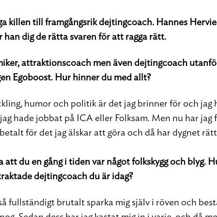
ga killen till framgångsrik dejtingcoach. Hannes Hervie
 han dig de rätta svaren för att ragga rätt.
omiker, attraktionscoach men även dejtingcoach utanfö
en Egoboost. Hur hinner du med allt?
kling, humor och politik är det jag brinner för och jag
jag hade jobbat på ICA eller Folksam. Men nu har jag 
betalt för det jag älskar att göra och då har dygnet rä
a att du en gång i tiden var något folkskygg och blyg. H
rtraktade dejtingcoach du är idag?
å fullständigt brutalt sparka mig själv i röven och bes
 nog. Sedan dess har jag kastat mig in i varje, och då me