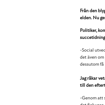
Från den bly
elden. Nu ger
Politiker, k
succetidning
-Social utvec
det även om 
dessutom få 
Jag råkar vet
till den efte
-Genom att s
det fick vara