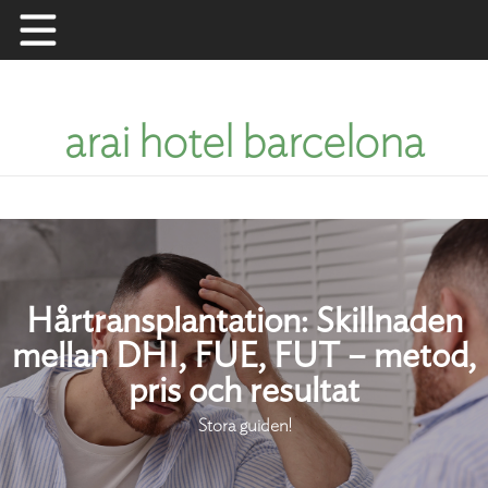
Skip
to
content
arai hotel barcelona
Hårtransplantation: Skillnaden
mellan DHI, FUE, FUT – metod,
pris och resultat
Stora guiden!