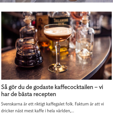
Så gör du de godaste kaffecocktailen – vi
har de bästa recepten
Svenskarna är ett riktigt kaffegalet folk. Faktum är att vi
dricker näst mest kaffe i hela världen,...