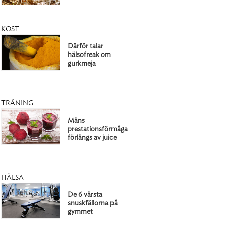
KOST
Därför talar
hälsofreak om
gurkmeja
TRÄNING
Mäns
prestationsförmåga
förlängs av juice
HÄLSA
De 6 värsta
snuskfällorna på
gymmet