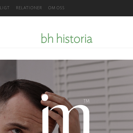
LIGT
RELATIONER
OM OSS
bh historia