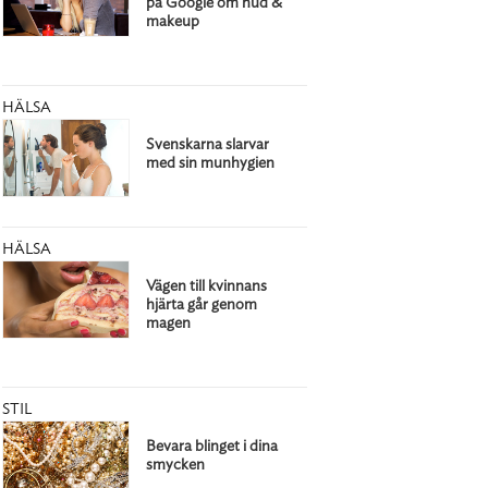
på Google om hud &
makeup
HÄLSA
Svenskarna slarvar
med sin munhygien
HÄLSA
Vägen till kvinnans
hjärta går genom
magen
STIL
Bevara blinget i dina
smycken