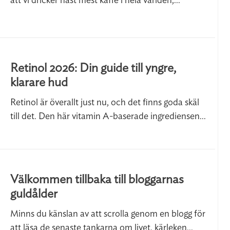
att vi dricker näst mest kaffe i hela världen,...
Retinol 2026: Din guide till yngre,
klarare hud
Retinol är överallt just nu, och det finns goda skäl
till det. Den här vitamin A-baserade ingrediensen...
Välkommen tillbaka till bloggarnas
guldålder
Minns du känslan av att scrolla genom en blogg för
att läsa de senaste tankarna om livet, kärleken...