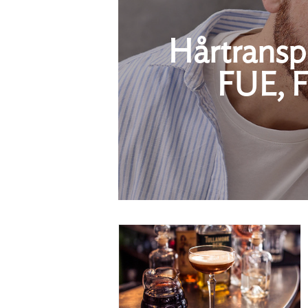
Hårtranspl
FUE, F