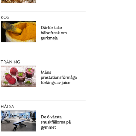
KOST
Därför talar
hälsofreak om
gurkmeja
TRÄNING
Mäns
prestationsförmåga
förlängs av juice
HÄLSA
De 6 värsta
snuskfällorna på
gymmet