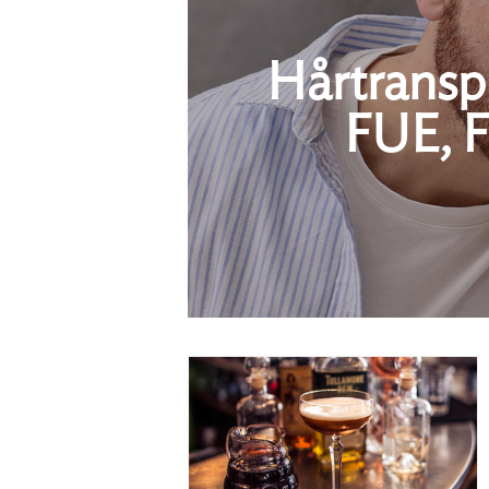
Hårtranspl
FUE, F