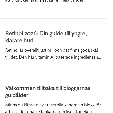
att vi dricker näst mest kaffe i hela världen,...
Retinol 2026: Din guide till yngre,
klarare hud
Retinol är överallt just nu, och det finns goda skäl
till det. Den här vitamin A-baserade ingrediensen...
Välkommen tillbaka till bloggarnas
guldålder
Minns du känslan av att scrolla genom en blogg för
att läsa de senaste tankarna om livet, kärleken...