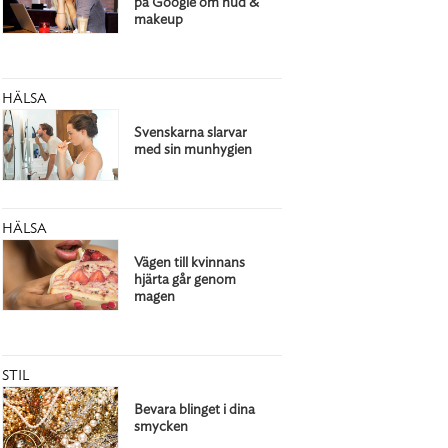
på Google om hud &
makeup
HÄLSA
Svenskarna slarvar
med sin munhygien
HÄLSA
Vägen till kvinnans
hjärta går genom
magen
STIL
Bevara blinget i dina
smycken