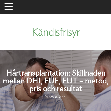
Skip
to
content
Kändisfrisyr
Hårtransplantation: Skillnaden
mellan DHI, FUE, FUT – metod,
pris och resultat
Stora guiden!