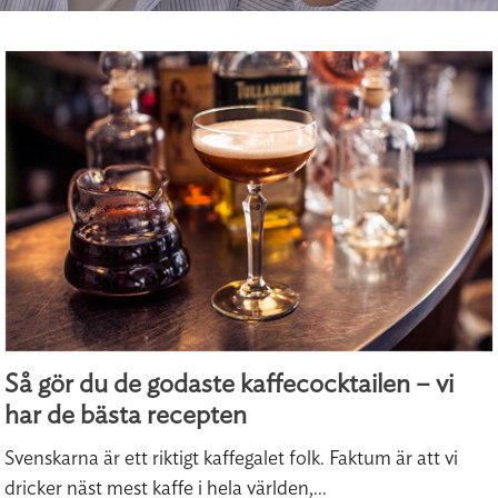
Så gör du de godaste kaffecocktailen – vi
har de bästa recepten
Svenskarna är ett riktigt kaffegalet folk. Faktum är att vi
dricker näst mest kaffe i hela världen,...