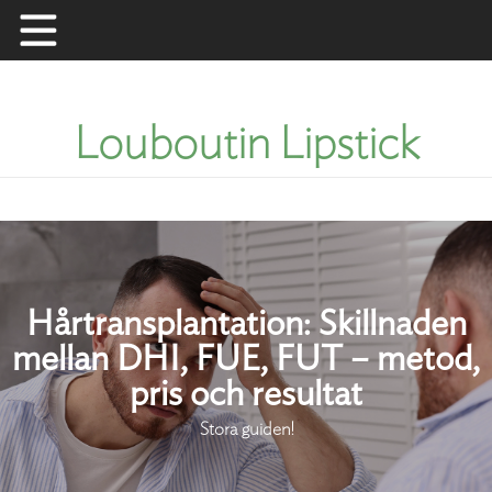
Skip
to
content
Louboutin Lipstick
Hårtransplantation: Skillnaden
mellan DHI, FUE, FUT – metod,
pris och resultat
Stora guiden!