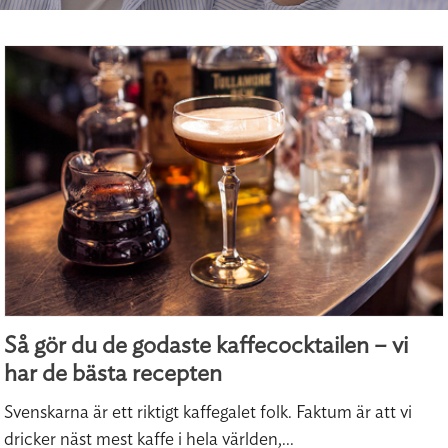
Så gör du de godaste kaffecocktailen – vi
har de bästa recepten
Svenskarna är ett riktigt kaffegalet folk. Faktum är att vi
dricker näst mest kaffe i hela världen,...