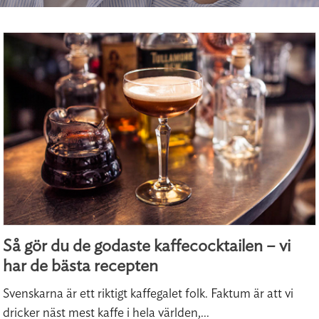
Så gör du de godaste kaffecocktailen – vi
har de bästa recepten
Svenskarna är ett riktigt kaffegalet folk. Faktum är att vi
dricker näst mest kaffe i hela världen,...