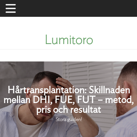
Skip
to
content
Lumitoro
Hårtransplantation: Skillnaden
mellan DHI, FUE, FUT – metod,
pris och resultat
Stora guiden!