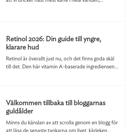
att vi dricker näst mest kaffe i hela världen,...
Retinol 2026: Din guide till yngre,
klarare hud
Retinol är överallt just nu, och det finns goda skäl
till det. Den här vitamin A-baserade ingrediensen...
Välkommen tillbaka till bloggarnas
guldålder
Minns du känslan av att scrolla genom en blogg för
att läsa de senaste tankarna om livet, kärleken...