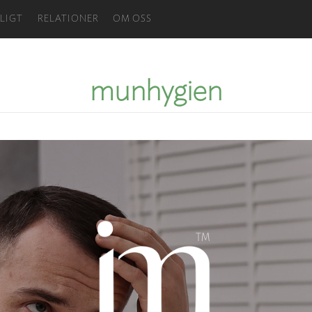
LIGT
RELATIONER
OM OSS
munhygien