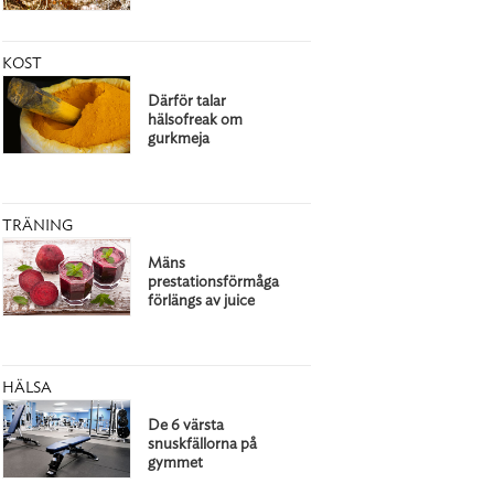
KOST
Därför talar
hälsofreak om
gurkmeja
TRÄNING
Mäns
prestationsförmåga
förlängs av juice
HÄLSA
De 6 värsta
snuskfällorna på
gymmet