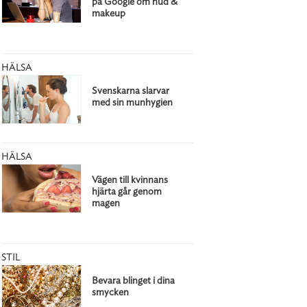
på Google om hud &
makeup
HÄLSA
Svenskarna slarvar
med sin munhygien
HÄLSA
Vägen till kvinnans
hjärta går genom
magen
STIL
Bevara blinget i dina
smycken