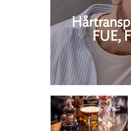
Hårtranspl
FUE, F