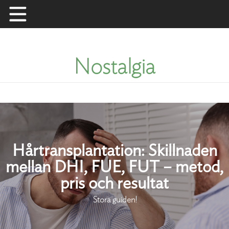
Skip
to
content
Nostalgia
Hårtransplantation: Skillnaden
mellan DHI, FUE, FUT – metod,
pris och resultat
Stora guiden!