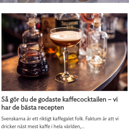
Så gör du de godaste kaffecocktailen – vi
har de bästa recepten
Svenskarna är ett riktigt kaffegalet folk. Faktum är att vi
dricker näst mest kaffe i hela världen,...