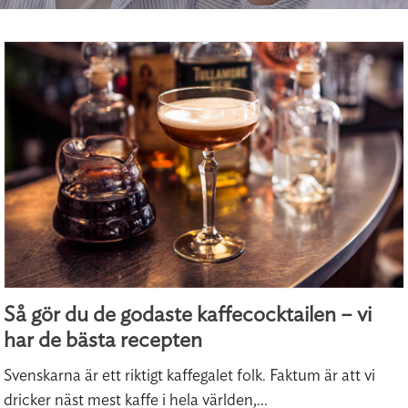
Så gör du de godaste kaffecocktailen – vi
har de bästa recepten
Svenskarna är ett riktigt kaffegalet folk. Faktum är att vi
dricker näst mest kaffe i hela världen,...