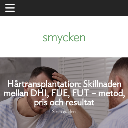
Skip
to
content
smycken
Hårtransplantation: Skillnaden
mellan DHI, FUE, FUT – metod,
pris och resultat
Stora guiden!