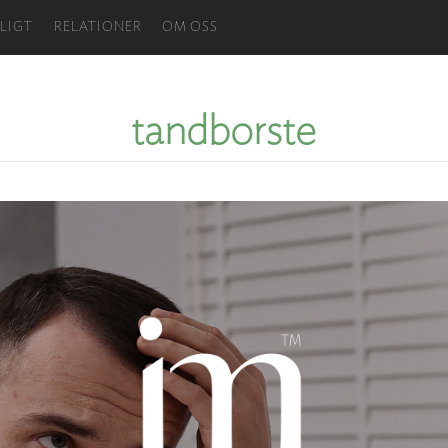
LIGT
RELATIONER
OM OSS
tandborste