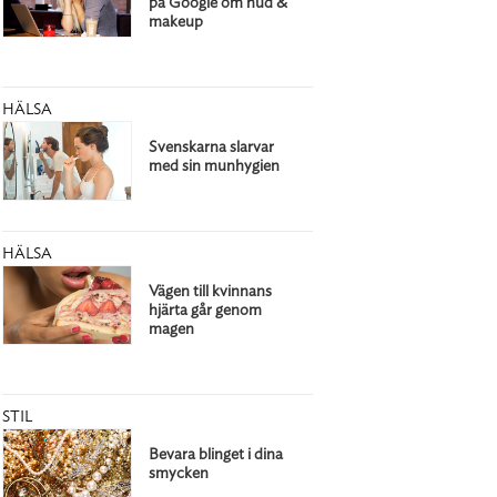
på Google om hud &
makeup
HÄLSA
Svenskarna slarvar
med sin munhygien
HÄLSA
Vägen till kvinnans
hjärta går genom
magen
STIL
Bevara blinget i dina
smycken