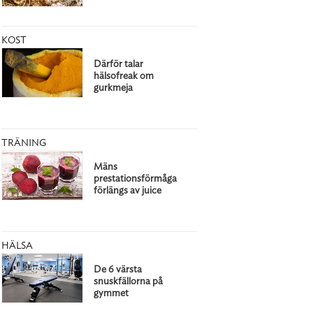
KOST
Därför talar
hälsofreak om
gurkmeja
TRÄNING
Mäns
prestationsförmåga
förlängs av juice
HÄLSA
De 6 värsta
snuskfällorna på
gymmet