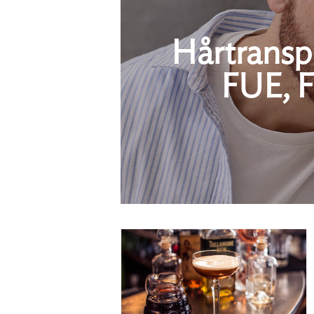
Hårtranspl
FUE, F