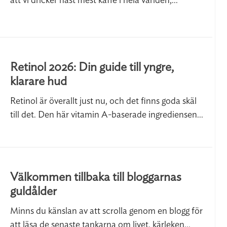
att vi dricker näst mest kaffe i hela världen,...
Retinol 2026: Din guide till yngre,
klarare hud
Retinol är överallt just nu, och det finns goda skäl
till det. Den här vitamin A-baserade ingrediensen...
Välkommen tillbaka till bloggarnas
guldålder
Minns du känslan av att scrolla genom en blogg för
att läsa de senaste tankarna om livet, kärleken...