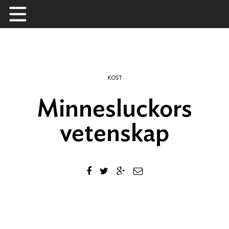
Skip
to
content
KOST
Minnesluckors
vetenskap