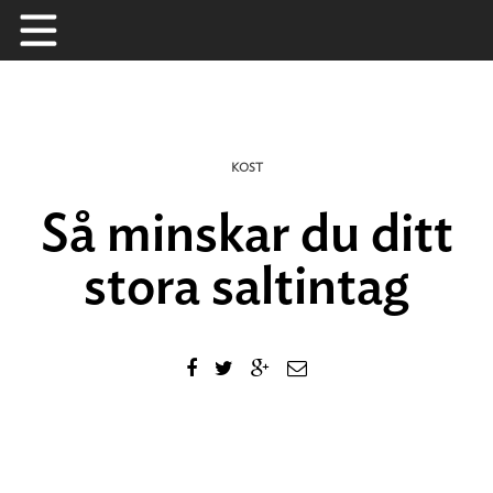
Skip
to
content
KOST
Så minskar du ditt
stora saltintag