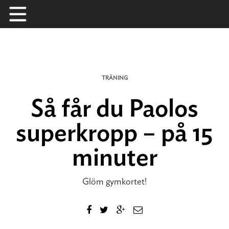
Skip
to
content
TRÄNING
Så får du Paolos
superkropp – på 15
minuter
Glöm gymkortet!