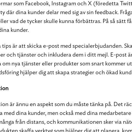
rmar som Facebook, Instagram och X (föredetta Twitte
y där dina kunder delar med sig av sin feedback. Fråga
ler vad de tycker skulle kunna förbättras. På så sätt f
 dina kunder.
a tips är att skicka e-post med specialerbjudanden. Sk
er och tjänster och inkludera dem i ditt mejl. E-post ä
a om nya tjänster eller produkter som snart kommer u
föring hjälper dig att skapa strategier och ökad kundl
ion
n är ännu en aspekt som du måste tänka på. Det räck
 med dina kunder, men också med dina medarbetare o
många från distans, och kommunikationen sker via näte
odukten skaffa verktyg som hjälper dig att planera, k