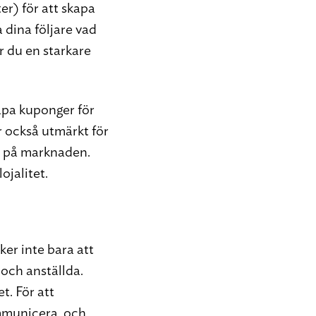
r) för att skapa
 dina följare vad
år du en starkare
apa kuponger för
r också utmärkt för
t på marknaden.
ojalitet.
er inte bara att
ch anställda.
t. För att
ommunicera, och