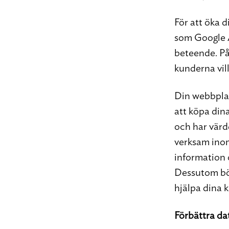
För att öka d
som Google A
beteende. På 
kunderna vil
Din webbplat
att köpa dina 
och har värd
verksam in
information 
Dessutom bör
hjälpa dina 
Förbättra d