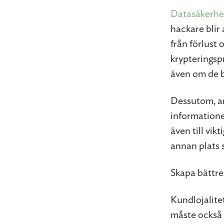
Datasäkerhet 
hackare blir
från förlust 
krypteringsp
även om de br
Dessutom, an
informatione
även till vik
annan plats 
Skapa bättre
Kundlojalitet
måste också 