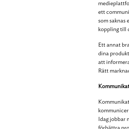
medieplattfo
ett communit
som saknas el
koppling till
Ett annat br
dina produkt
att informer
Rätt marknads
Kommunikat
Kommunikatio
kommunicera
Idag jobbar 
förbättra pr