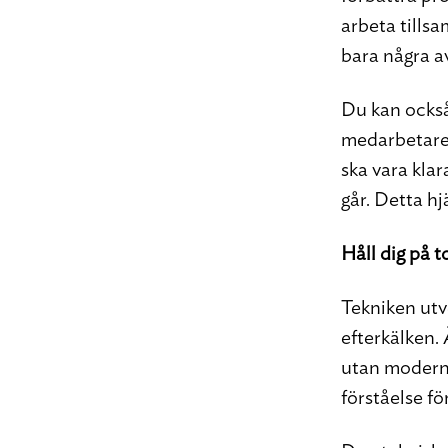
arbeta tills
bara några 
Du kan också
medarbetare i
ska vara klar
går. Detta hj
Håll dig på 
Tekniken ut
efterkälken. 
utan modern 
förståelse fö