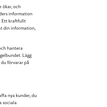
r ökar, och
nders information
Ett kraftfullt
t din information,
 och hantera
egelbundet. Lägg
m du förvarar på
kaffa nya kunder, du
a sociala