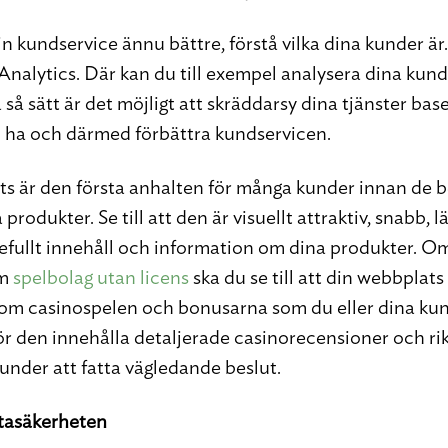
in kundservice ännu bättre, förstå vilka dina kunder ä
nalytics. Där kan du till exempel analysera dina kun
så sätt är det möjligt att skräddarsy dina tjänster bas
l ha och därmed förbättra kundservicen.
s är den första anhalten för många kunder innan de b
produkter. Se till att den är visuellt attraktiv, snabb, l
efullt innehåll och information om dina produkter. Om
om
spelbolag utan licens
ska du se till att din webbplats 
om casinospelen och bonusarna som du eller dina kun
 den innehålla detaljerade casinorecensioner och riktl
kunder att fatta vägledande beslut.
atasäkerheten