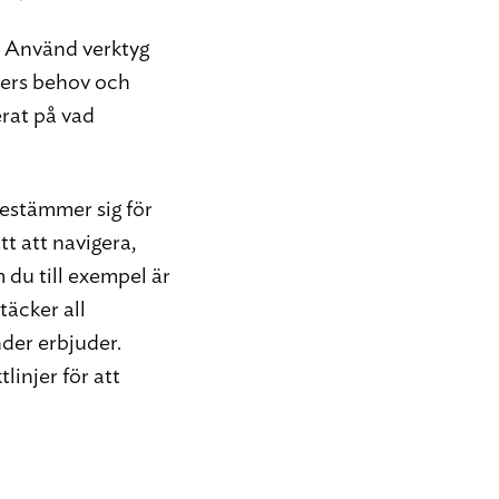
r. Använd verktyg
ders behov och
erat på vad
estämmer sig för
ätt att navigera,
 du till exempel är
täcker all
der erbjuder.
injer för att