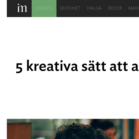
Skip
LIVSSTIL
SKÖNHET
HÄLSA
RESOR
MAN
to
content
5 kreativa sätt att 