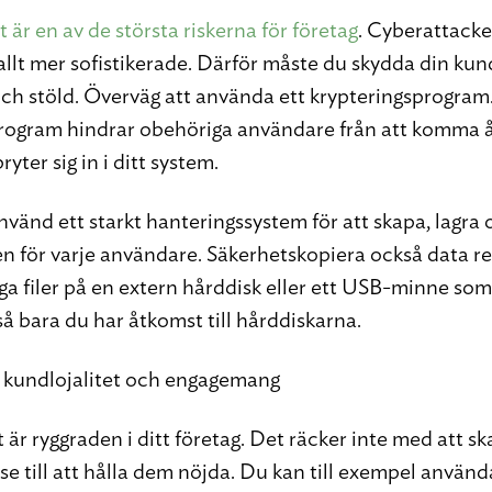
är en av de största riskerna för företag
. Cyberattacke
 allt mer sofistikerade. Därför måste du skydda din ku
och stöld. Överväg att använda ett krypteringsprogram. 
rogram hindrar obehöriga användare från att komma å
yter sig in i ditt system.
vänd ett starkt hanteringssystem för att skapa, lagra
n för varje användare. Säkerhetskopiera också data r
tiga filer på en extern hårddisk eller ett USB-minne so
så bara du har åtkomst till hårddiskarna.
 kundlojalitet och engagemang
 är ryggraden i ditt företag. Det räcker inte med att s
se till att hålla dem nöjda. Du kan till exempel använd