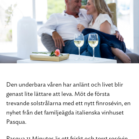
Den underbara våren har anlänt och livet blir
genast lite lättare att leva. Möt de första
trevande solstrålarna med ett nytt finrosévin, en
nyhet från det familjeägda italienska vinhuset
Pasqua.
Pasqua 11 Minutes är ett friskt och torrt rosévin