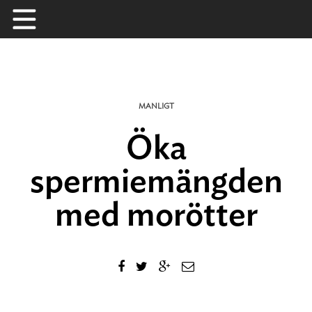
Skip
to
content
MANLIGT
Öka
spermiemängden
med morötter