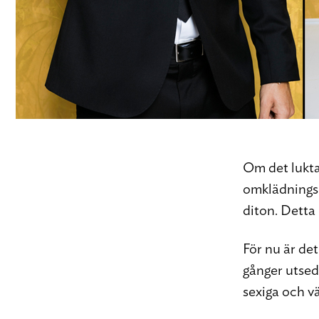
Om det lukta
omklädningsr
diton. Detta
För nu är det
gånger utsedd
sexiga och v