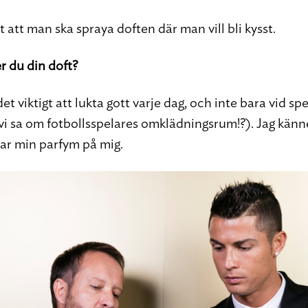
t att man ska spraya doften där man vill bli kysst.
 du din doft?
et viktigt att lukta gott varje dag, och inte bara vid spec
 vi sa om fotbollsspelares omklädningsrum!?). Jag känne
har min parfym på mig.