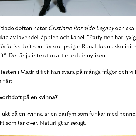
itlade doften heter
Cristiano Ronaldo Legacy
och ska (
ukta av lavendel, äpplen och kanel. ”Parfymen har lyxi
 förförisk doft som förkroppsligar Ronaldos maskulinite
t”. Det är ju inte utan att man blir nyfiken.
sfesten i Madrid fick han svara på många frågor och vi 
 här:
voritdoft på en kvinna?
tlukt på en kvinna är en parfym som funkar med hennes
rkt som tar över. Naturligt är sexigt.