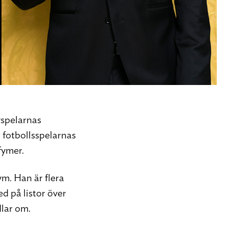
yspelarnas
fotbollsspelarnas
fymer.
ym. Han är flera
ed på listor över
lar om.