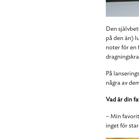
Den självbet
på den än) l
noter för en
dragningskraf
På lansering
några av dem
Vad är din fa
– Min favori
inget för sta