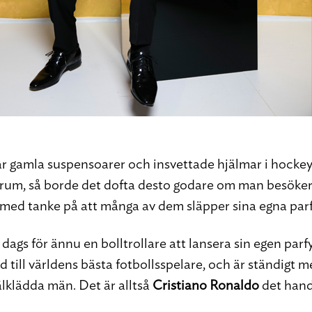
r gamla suspensoarer och insvettade hjälmar i hocke
um, så borde det dofta desto godare om man besöker 
 med tanke på att många av dem släpper sina egna par
 dags för ännu en bolltrollare att lansera sin egen parf
 till världens bästa fotbollsspelare, och är ständigt m
älklädda män. Det är alltså
Cristiano Ronaldo
det hand