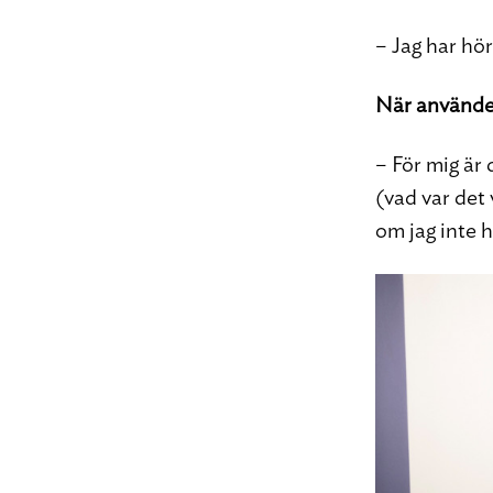
– Jag har hör
När använder
– För mig är d
(vad var det
om jag inte 