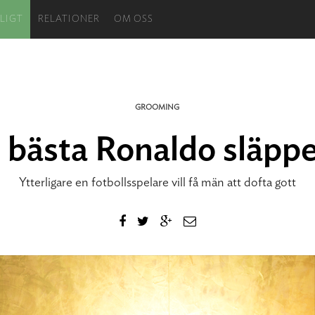
LIGT
RELATIONER
OM OSS
GROOMING
 bästa Ronaldo släpp
Ytterligare en fotbollsspelare vill få män att dofta gott