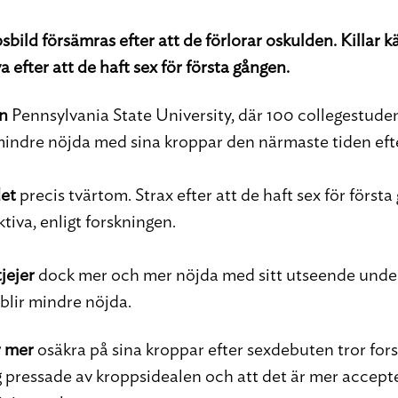
sbild försämras efter att de förlorar oskulden. Killar 
a efter att de haft sex för första gången.
ån
Pennsylvania State University, där 100 collegestudent
r mindre nöjda med sina kroppar den närmaste tiden ef
det
precis tvärtom. Strax efter att de haft sex för först
ktiva, enligt forskningen.
tjejer
dock mer och mer nöjda med sitt utseende under
 blir mindre nöjda.
r mer
osäkra på sina kroppar efter sexdebuten tror fors
g pressade av kroppsidealen och att det är mer accepter