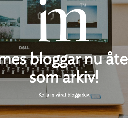
es bloggar nu åte
som arkiv!
Kolla in vårat bloggarkiv.