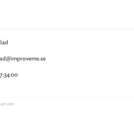
lad
lad@improveme.se
7:34:00
usti 2011