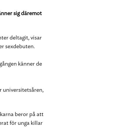
känner sig däremot
er deltagit, visar
ter sexdebuten.
a gången känner de
 universitetsåren,
karna beror på att
at för unga killar