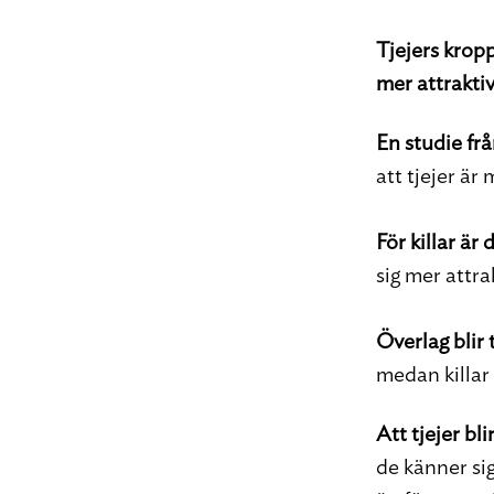
Tjejers kropp
mer attraktiv
En studie fr
att tjejer ä
För killar är 
sig mer attra
Överlag blir 
medan killar
Att tjejer bli
de känner si