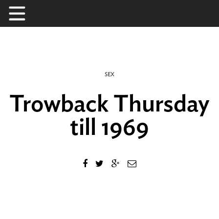
Skip
to
content
SEX
Trowback Thursday
till 1969