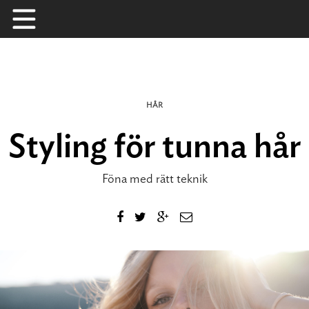
Skip
to
content
HÅR
Styling för tunna hår
Föna med rätt teknik