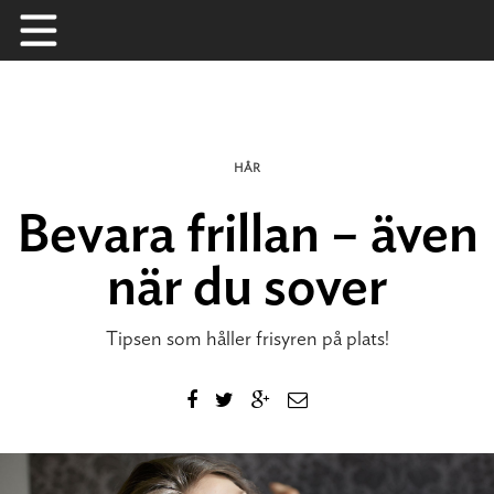
Skip
to
content
HÅR
Bevara frillan – även
när du sover
Tipsen som håller frisyren på plats!