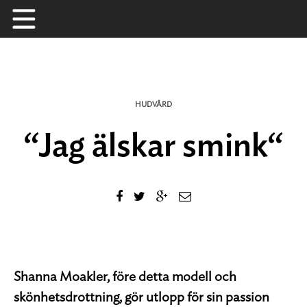
Skip
to
content
HUDVÅRD
“Jag älskar smink“
Shanna Moakler, före detta modell och
skönhetsdrottning, gör utlopp för sin passion