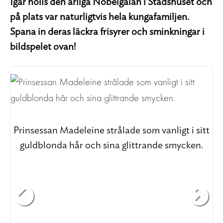
Igår hölls den årliga Nobelgalan i Stadshuset och
på plats var naturligtvis hela kungafamiljen.
Spana in deras läckra frisyrer och sminkningar i
bildspelet ovan!
Prinsessan Madeleine strålade som vanligt i sitt
K
guldblonda hår och sina glittrande smycken.
g
 i