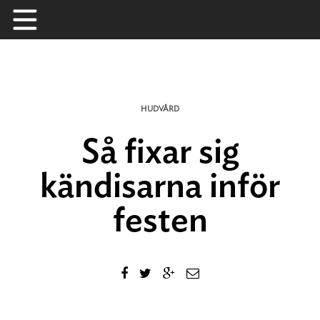
Skip
to
content
HUDVÅRD
Så fixar sig
kändisarna inför
festen