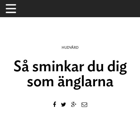
Skip
to
content
HUDVÅRD
Så sminkar du dig
som änglarna