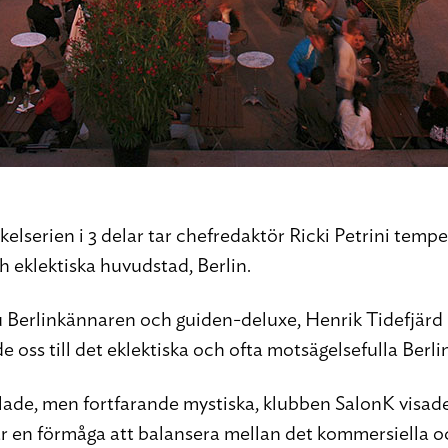
ikelserien i 3 delar tar chefredaktör Ricki Petrini tem
h eklektiska huvudstad, Berlin.
ju Berlinkännaren och guiden-deluxe, Henrik Tidefjärd 
 oss till det eklektiska och ofta motsägelsefulla Berli
ade, men fortfarande mystiska, klubben SalonK visad
ar en förmåga att balansera mellan det kommersiella 