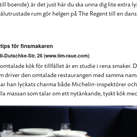
ll boende) är det just här du ska unna dig lite extra ly
välutrustade rum gör helgen på The Regent till en dans
tips för finsmakaren
di-Dutschke-Str. 26 (www.tim-raue.com)
omtalade kök för tillfället är en studie i rena smaker.
m driver den omtalade restaurangen med samma nam
har han lyckats charma både Michelin-inspektörer oc
lla massan som talar om ett nytänkande, tyskt kök med 