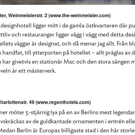
ter
, Weinmeisterstr. 2 (www.the-weinmeister.com)
designhotell ligger mitt i de gamla östkvarteren där p
ttliv och restauranger ligger vägg i vägg med detta de
llets väggar är designat, och då menar jag allt. Från b
ndfat, till ytterporten på hotellet – allt präglas av d
ar givetvis en stationär Mac och den stora sängen 
veln är ett mästerverk.
Charlottenstr. 49 (www.regenthotels.com)
ner möter 5-stjärnig lyx på en av Berlins mest legendar
 avskräckas av de guldkantade ornamenten i entrén ell
edan Berlin är Europas billigaste stad i den här storle