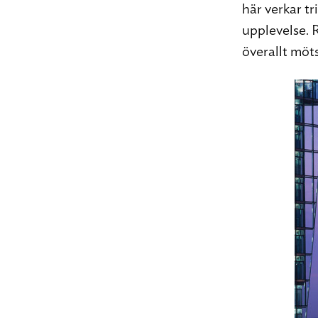
här verkar tr
upplevelse. 
överallt möt