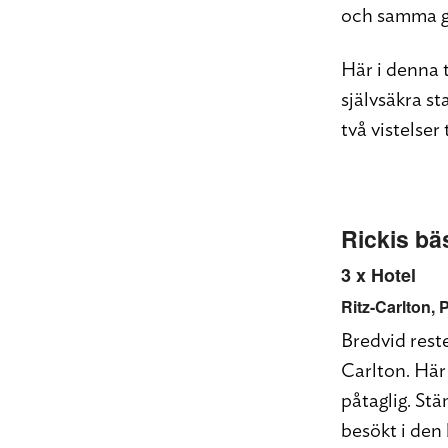
och samma g
Här i denna 
självsäkra st
två vistelser
Rickis bäs
3 x Hotel
Ritz-Carlton
, 
Bredvid rest
Carlton. Här
påtaglig. Stä
besökt i den 