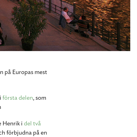
pen på Europas mest
i
första delen
, som
n
e Henrik i
del två
och förbjudna på en