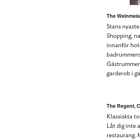
The Weinmeis
Stans nyaste 
Shopping, na
innanför hote
badrummens ha
Gästrummen h
garderob i ga
The Regent
, 
Klassiskta to
Låt dig inte
restaurang. M