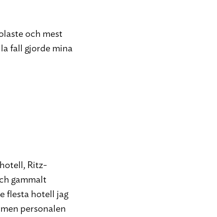
oolaste och mest
la fall gjorde mina
otell, Ritz-
 och gammalt
 flesta hotell jag
ut, men personalen