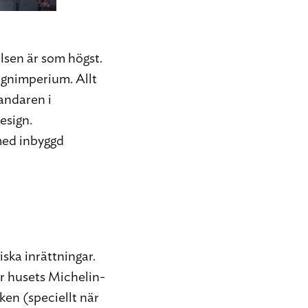
ulsen är som högst.
signimperium. Allt
landaren i
esign.
med inbyggd
iska inrättningar.
er husets Michelin-
ken (speciellt när