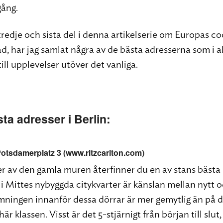
ång.
tredje och sista del i denna artikelserie om Europas c
ad, har jag samlat några av de bästa adresserna som i al
 till upplevelser utöver det vanliga.
ta adresser i Berlin:
Potsdamerplatz 3 (www.ritzcarlton.com)
er av den gamla muren återfinner du en av stans bästa h
 i Mittes nybyggda citykvarter är känslan mellan nytt
mningen innanför dessa dörrar är mer gemytlig än på de
här klassen. Visst är det 5-stjärnigt från början till sl