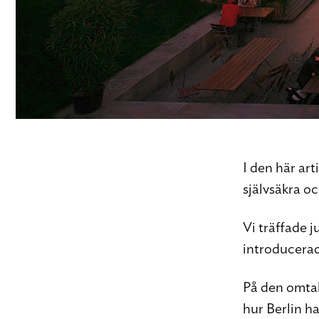
I den här art
självsäkra oc
Vi träffade 
introducerade
På den omtal
hur Berlin h