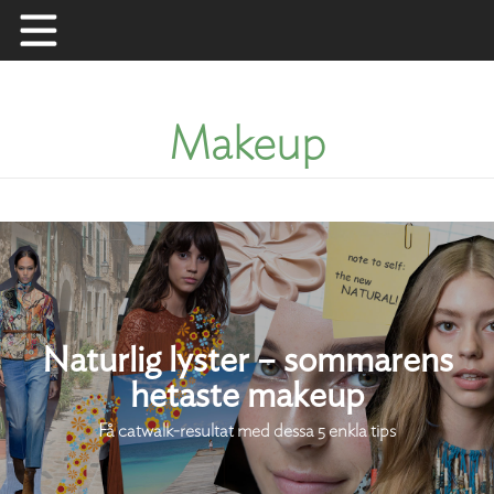
Skip
to
content
Makeup
Naturlig lyster – sommarens
hetaste makeup
Få catwalk-resultat med dessa 5 enkla tips