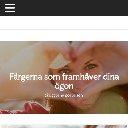
Skip
to
content
Färgerna som framhäver dina
ögon
Skuggorna gör susen!