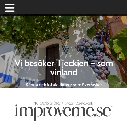
Skip
to
content
Vi besöker Tjeckien – som
vinland
Kända och lokala druvor som överraskar